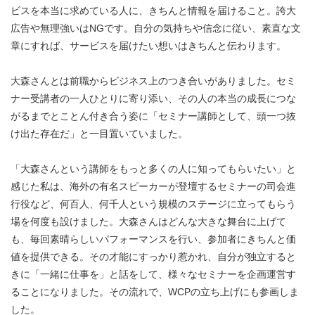
ビスを本当に求めている人に、きちんと情報を届けること。誇大
広告や無理強いはNGです。自分の気持ちや信念に従い、素直な文
章にすれば、サービスを届けたい想いはきちんと伝わります。
大森さんとは前職からビジネス上のつき合いがありました。セミ
ナー受講者の一人ひとりに寄り添い、その人の本当の成長につな
がるまでとことん付き合う姿に「セミナー講師として、頭一つ抜
け出た存在だ」と一目置いていました。
「大森さんという講師をもっと多くの人に知ってもらいたい」と
感じた私は、海外の有名スピーカーが登壇するセミナーの司会進
行役など、何百人、何千人という規模のステージに立ってもらう
場を何度も設けました。大森さんはどんな大きな舞台に上げて
も、毎回素晴らしいパフォーマンスを行い、参加者にきちんと価
値を提供できる。その才能にすっかり惹かれ、自分が独立すると
きに「一緒に仕事を」と話をして、様々なセミナーを企画運営す
ることになりました。その流れで、WCPの立ち上げにも参画しま
した。