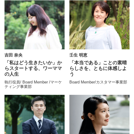
吉田 奈央
壬生 明恵
「私はどう生きたいか」か
「本当である」ことの
素晴
ら
スタートする、ワーママ
らしさを、
ともに体感しよ
の人生
う
執行役員/ Board Member /マーケ
Board Member/カスタマー事業部
ティング事業部