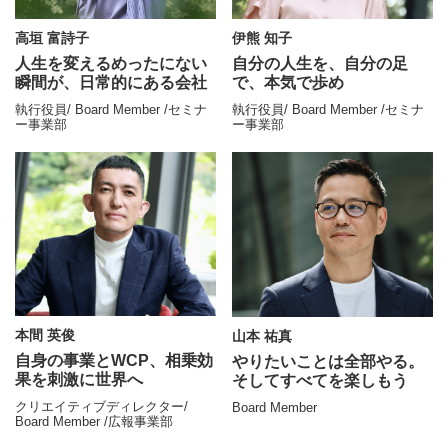
伊熊 知子
高垣 富詩子
自分の人生を、自分の足
人生を変えるめったにない
で、
本気で歩め
瞬間が、日常的にある会社
執行役員/ Board Member /セミナ
執行役員/ Board Member /セミナ
ー事業部
ー事業部
本間 英俊
山本 祐真
自身の事業とWCP、
相乗効
やりたいことは全部やる。
果を刺激に世界へ
そしてすべてを楽しもう
クリエイティブディレクター/
Board Member
Board Member /広報事業部