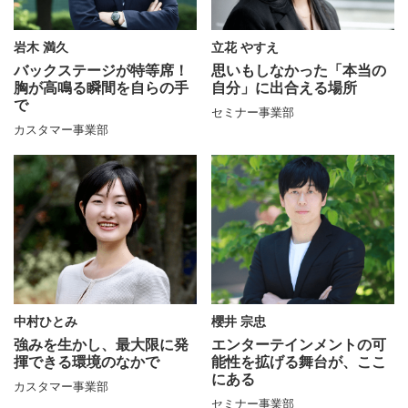
立花 やすえ
岩木 満久
思いもしなかった
「本当の
バックステージが特等席！
自分」に
出合える場所
胸が高鳴る瞬間を自らの手
で
セミナー事業部
カスタマー事業部
中村ひとみ
櫻井 宗忠
強みを生かし、最大限に
発
エンターテインメントの
可
揮できる環境のなかで
能性を拡げる舞台が、
ここ
にある
カスタマー事業部
セミナー事業部