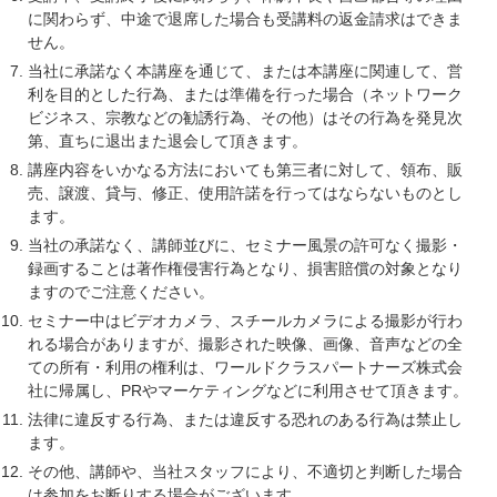
に関わらず、中途で退席した場合も受講料の返金請求はできま
せん。
当社に承諾なく本講座を通じて、または本講座に関連して、営
利を目的とした行為、または準備を行った場合（ネットワーク
ビジネス、宗教などの勧誘行為、その他）はその行為を発見次
第、直ちに退出また退会して頂きます。
講座内容をいかなる方法においても第三者に対して、領布、販
売、譲渡、貸与、修正、使用許諾を行ってはならないものとし
ます。
当社の承諾なく、講師並びに、セミナー風景の許可なく撮影・
録画することは著作権侵害行為となり、損害賠償の対象となり
ますのでご注意ください。
セミナー中はビデオカメラ、スチールカメラによる撮影が行わ
れる場合がありますが、撮影された映像、画像、音声などの全
ての所有・利用の権利は、ワールドクラスパートナーズ株式会
社に帰属し、PRやマーケティングなどに利用させて頂きます。
法律に違反する行為、または違反する恐れのある行為は禁止し
ます。
その他、講師や、当社スタッフにより、不適切と判断した場合
は参加をお断りする場合がございます。