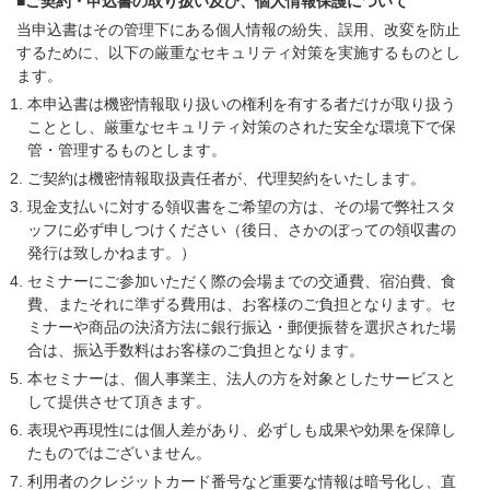
■ご契約・申込書の取り扱い及び、個人情報保護について
当申込書はその管理下にある個人情報の紛失、誤用、改変を防止
するために、以下の厳重なセキュリティ対策を実施するものとし
ます。
本申込書は機密情報取り扱いの権利を有する者だけが取り扱う
こととし、厳重なセキュリティ対策のされた安全な環境下で保
管・管理するものとします。
ご契約は機密情報取扱責任者が、代理契約をいたします。
現金支払いに対する領収書をご希望の方は、その場で弊社スタ
ッフに必ず申しつけください（後日、さかのぼっての領収書の
発行は致しかねます。）
セミナーにご参加いただく際の会場までの交通費、宿泊費、食
費、またそれに準ずる費用は、お客様のご負担となります。セ
ミナーや商品の決済方法に銀行振込・郵便振替を選択された場
合は、振込手数料はお客様のご負担となります。
本セミナーは、個人事業主、法人の方を対象としたサービスと
して提供させて頂きます。
表現や再現性には個人差があり、必ずしも成果や効果を保障し
たものではございません。
利用者のクレジットカード番号など重要な情報は暗号化し、直