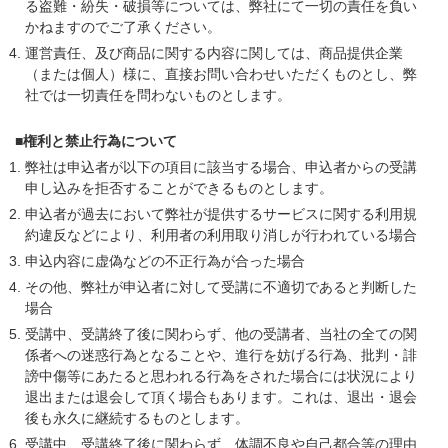
る盗難・紛失・破損等については、弊社にて一切の責任を負い
かねますのでご了承ください。
運営責任、及び商品に関する内容に関しては、商品提供企業
（または個人）様に、直接お問い合わせいただくものとし、弊
社では一切責任を問わないものとします。
■権利と禁止行為について
弊社は申込者が以下の項目に該当する場合、申込者からの受講
申し込みを拒否することができるものとします。
申込者が過去において弊社が提供するサービスに関する利用規
約違反などにより、利用者の利用取り消しが行われている場合
申込内容に虚偽などの不正行為が合った場合
その他、弊社が申込者に対して受講に不適切であると判断した
場合
受講中、受講終了後に関わらず、他の受講者、当社の全ての関
係者への迷惑行為となることや、進行を妨げる行為、批判・誹
謗中傷等にあたると思われる行為をされた場合には状況により
退出または退会して頂く場合もあります。これは、退出・退会
後も永久に継続するものとします。
受講中、受講終了後に関わらず、体調不良や自己都合等の理由