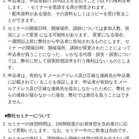
申込者は、申込金額の 20%以上を支払うことで以下の権利を有
します。 ・セミナーを受講する席が用意されます。
・配布資料がある場合、その資料もしくはコピーを受け取るこ
とができます。
セミナーの開催日時、開催場所、講師については参加人数、状
況によって変更 になる可能性があります。 変更になる場合、
一週間以上前に弊社から申込者に告知されるものとします。セ
ミナ ーの開催日時、開催場所、講師が変更されたことによって
申込者が負うことになった、 いかなる代償・損失・損害につい
ては、弊社に対して損害賠償請求を行う権利はない ものとしま
す。
申込者は、有効な E メールアドレス及び正確な連絡先が申込書
に記載されてい ることを保証します。申込者が有効な E メー
ルアドレス及び正確な連絡先を提出しなかったために、弊社 か
らの連絡が届かなかった場合、弊社では責任を負うことはでき
ません。
■弊社セミナーについて
セミナーの休憩時間は、1時間程度のお昼休憩を含め進行に応
じて変動いたします。 なお、セミナー中のご飲食は自由です。
セミナーの進行上、講師側から明確な休憩の指示を出さない場