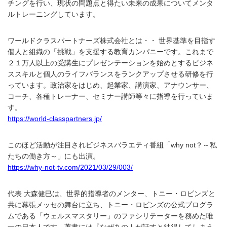
チングを行い、現状の問題点と得たい未来の成果についてメンタ
ルトレーニングしています。
ワールドクラスパートナーズ株式会社とは・・ 世界基準を目指す
個人と組織の「挑戦」を支援する教育カンパニーです。これまで
２１万人以上の受講生にプレゼンテーションを始めとするビジネ
ススキルと個人のライフバランスをランクアップさせる研修を行
っています。政治家をはじめ、起業家、講演家、アナウンサー、
コーチ、各種トレーナー、セミナー講師等々に指導を行っていま
す。
https://world-classpartners.jp/
このほど活動が注目されビジネスバラエティ番組「why not？～私
たちの働き方～」にも出演。
https://why-not-tv.com/2021/03/29/003/
代表 大森健巳は、世界的指導者のメンター、トニー・ロビンズと
共に幕張メッセの舞台に立ち、トニー・ロビンズの公式プログラ
ムである「ウェルスマスタリー」のファシリテーターを務めた唯