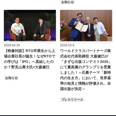
お知らせ
2026.04.29
2026.03.6
【映像対談】RTO卒業生から上
ワールドクラスパートナーズ株
場企業社長が誕生！なぜRTOで
式会社代表取締役 大森健巳が
の学びは「IPO」へ直結したの
「きずな出版コンテスト2026」
か？野見山勇大氏×大森健巳
にて最高賞のグランプリを受賞
しました！～応募テーマ「新時
代の生き方」において、世界基
お知らせ
準の知見と情熱が評価され、全
国出版が決定～
プレスリリース